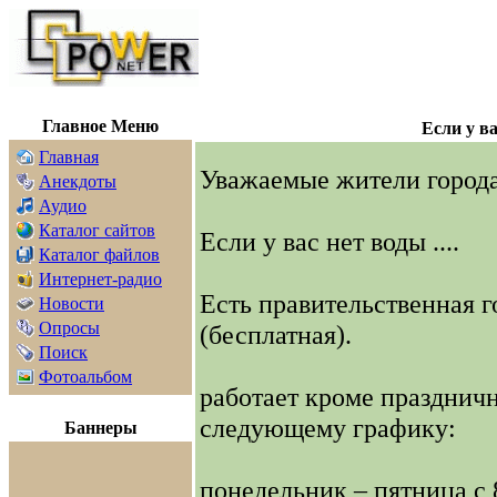
Главная
Форум
Анке
Главное Меню
Если у в
Главная
Уважаемые жители город
Анекдоты
Аудио
Каталог сайтов
Если у вас нет воды ....
Каталог файлов
Интернет-радио
Есть правительственная г
Новости
Опросы
(бесплатная).
Поиск
Фотоальбом
работает кроме празднич
следующему графику:
Баннеры
понедельник – пятница с 8