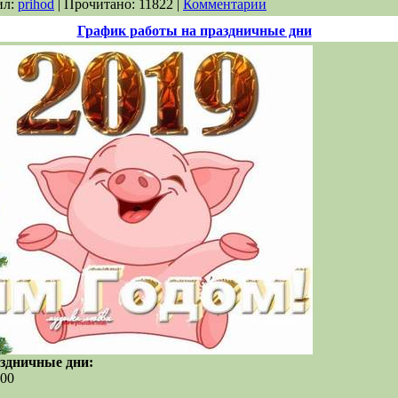
ил:
prihod
| Прочитано: 11822 |
Комментарии
График работы на праздничные дни
здничные дни:
,00