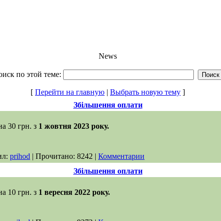
Форум
Анкета
Аудио
Видео
News
иск по этой теме:
[
Перейти на главную
|
Выбрать новую тему
]
Збільшення оплати
а 30 грн. з
1 жовтня 2023 року.
ил:
prihod
| Прочитано: 8242 |
Комментарии
Збільшення оплати
а 10 грн. з
1 вересня 2022 року.