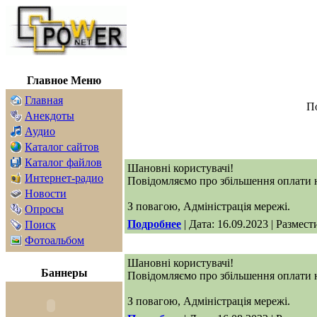
Главная
Главное Меню
Главная
По
Анекдоты
Аудио
Каталог сайтов
Каталог файлов
Шановні користувачі!
Интернет-радио
Повідомляємо про збільшення оплати н
Новости
З повагою, Адміністрація мережі.
Опросы
Подробнее
| Дата: 16.09.2023 | Размест
Поиск
Фотоальбом
Шановні користувачі!
Баннеры
Повідомляємо про збільшення оплати н
З повагою, Адміністрація мережі.