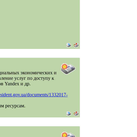
ециальных экономических и
ление услуг по доступу к
в Yandex и др.
esident.gov.ua/documents/1332017-
ым ресурсам.