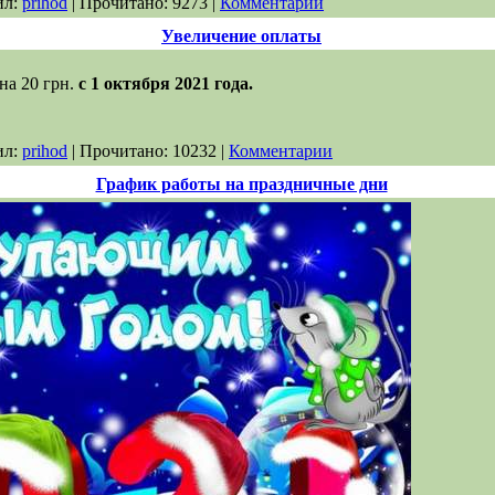
ил:
prihod
| Прочитано: 9273 |
Комментарии
Увеличение оплаты
на 20 грн.
с 1 октября 2021 года.
ил:
prihod
| Прочитано: 10232 |
Комментарии
График работы на праздничные дни