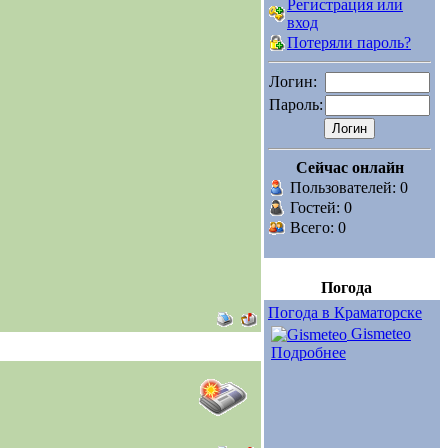
Регистрация или
вход
Потеряли пароль?
Логин:
Пароль:
Сейчас онлайн
Пользователей: 0
Гостей: 0
Всего: 0
Погода
Погода в Краматорске
Gismeteo
Подробнее