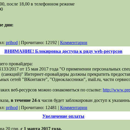
1,00, после 18,00 в телефонном режиме
00
е дни:
ил:
prihod
| Прочитано: 12192 |
Комментарии
ВНИМАНИЕ! Блокировка доступа к ряду web-ресурсов
его провайдера:
133/2017 от 15 мая 2017 года "О применении персональных сп
(санкций)" Интернет-провайдеры должны прекратить предостав
ьных сетей "ВКонтакте", "Одноклассники", mail.ru, части сервисо
таких веб-ресурсов можно ознакомиться по ссылке:
http://www.pr
каза,
в течение 24-х
часов будет заблокирован доступ к указанн
ил:
prihod
| Прочитано: 12481 |
Комментарии
Увеличение оплаты
на 20 грн.
с 1 марта 2017 года.